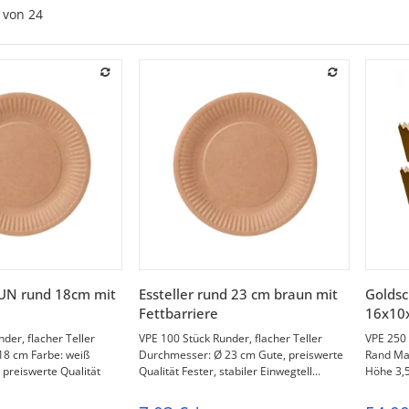
von
24
orschau
Vorschau
AUN rund 18cm mit
Essteller rund 23 cm braun mit
Goldsc
Fettbarriere
16x10x
der, flacher Teller
VPE 100 Stück Runder, flacher Teller
VPE 250 
18 cm Farbe: weiß
Durchmesser: Ø 23 cm Gute, preiswerte
Rand Mat
 preiswerte Qualität
Qualität Fester, stabiler Einwegtell...
Höhe 3,5