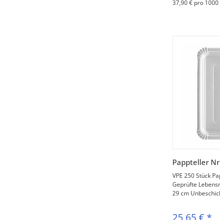
37,90 € pro 1000
V
Pappteller Nr
VPE 250 Stück Pa
Geprüfte Lebensmi
29 cm Unbeschicht
25,65 €
*