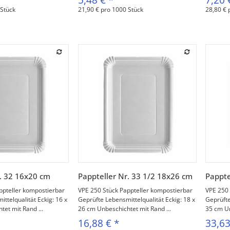
 Stück
21,90 € pro 1000 Stück
28,80 € 
orschau
Vorschau
r. 32 16x20 cm
Pappteller Nr. 33 1/2 18x26 cm
Pappte
ppteller kompostierbar
VPE 250 Stück Pappteller kompostierbar
VPE 250 
ttelqualität Eckig: 16 x
Geprüfte Lebensmittelqualität Eckig: 18 x
Geprüfte
et mit Rand ...
26 cm Unbeschichtet mit Rand ...
35 cm Un
16,88 €
*
33,6