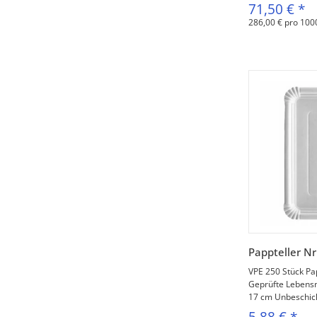
71,50 €
*
286,00 € pro 100
V
Pappteller Nr
VPE 250 Stück Pa
Geprüfte Lebensmi
17 cm Unbeschicht
5,88 €
*