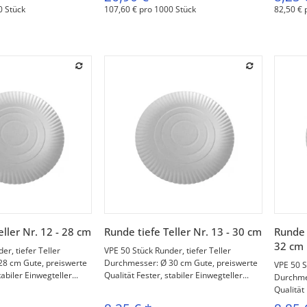
0 Stück
107,60 € pro 1000 Stück
82,50 € 
orschau
Vorschau
eller Nr. 12 - 28 cm
Runde tiefe Teller Nr. 13 - 30 cm
Runde t
32 cm
er, tiefer Teller
VPE 50 Stück Runder, tiefer Teller
8 cm Gute, preiswerte
Durchmesser: Ø 30 cm Gute, preiswerte
VPE 50 S
tabiler Einwegteller...
Qualität Fester, stabiler Einwegteller...
Durchme
Qualität 