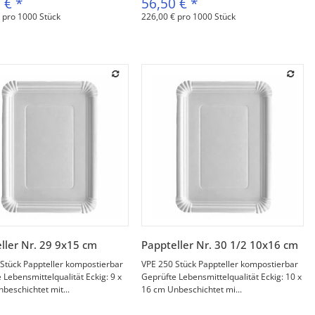
0 €
*
56,50 €
*
 pro 1000 Stück
226,00 € pro 1000 Stück
Vorschau
Vorschau
ller Nr. 29 9x15 cm
Pappteller Nr. 30 1/2 10x16 cm
Stück Pappteller kompostierbar
VPE 250 Stück Pappteller kompostierbar
 Lebensmittelqualität Eckig: 9 x
Geprüfte Lebensmittelqualität Eckig: 10 x
beschichtet mit...
16 cm Unbeschichtet mi...