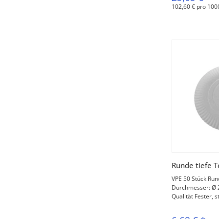
102,60 € pro 100
V
Runde tiefe T
VPE 50 Stück Rund
Durchmesser: Ø 2
Qualität Fester, s