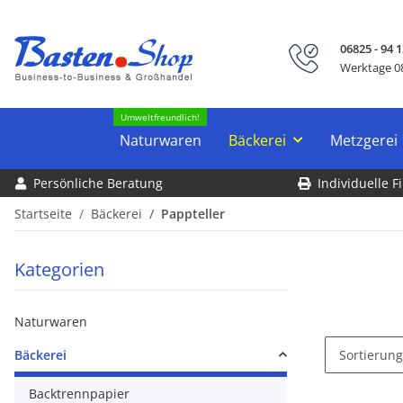
06825 - 94 1
Werktage 08
Umweltfreundlich!
Naturwaren
Bäckerei
Metzgerei
Persönliche Beratung
Individuelle 
Startseite
Bäckerei
Pappteller
Kategorien
Naturwaren
Bäckerei
Sortierung
Backtrennpapier