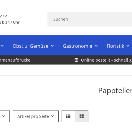
2 12
 bis 17 Uhr
Obst u. Gemüse
Gastronomie
Floristik
Firmenaufdrucke
Online bestellt - schnell g
Papptelle
Artikel pro Seite