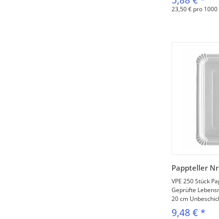
23,50 € pro 1000
V
Pappteller N
VPE 250 Stück Pa
Geprüfte Lebensmi
20 cm Unbeschicht
9,48 €
*