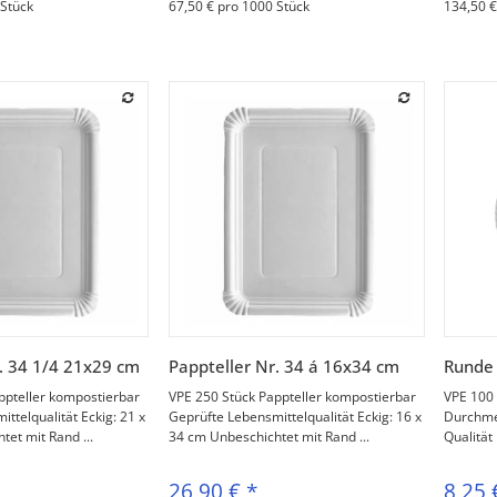
 Stück
67,50 € pro 1000 Stück
134,50 €
orschau
Vorschau
. 34 1/4 21x29 cm
Pappteller Nr. 34 á 16x34 cm
Runde 
ppteller kompostierbar
VPE 250 Stück Pappteller kompostierbar
VPE 100 
ttelqualität Eckig: 21 x
Geprüfte Lebensmittelqualität Eckig: 16 x
Durchme
et mit Rand ...
34 cm Unbeschichtet mit Rand ...
Qualität 
26,90 €
*
8,25