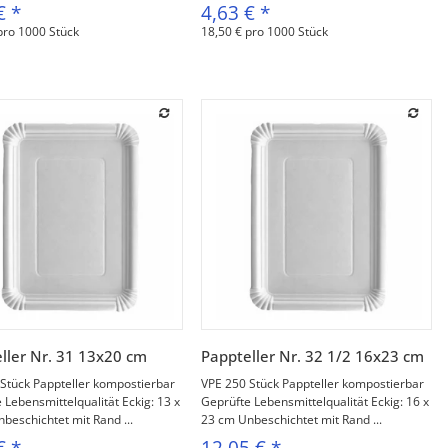
 €
*
4,63 €
*
pro 1000 Stück
18,50 € pro 1000 Stück
Vorschau
Vorschau
ller Nr. 31 13x20 cm
Pappteller Nr. 32 1/2 16x23 cm
Stück Pappteller kompostierbar
VPE 250 Stück Pappteller kompostierbar
 Lebensmittelqualität Eckig: 13 x
Geprüfte Lebensmittelqualität Eckig: 16 x
beschichtet mit Rand ...
23 cm Unbeschichtet mit Rand ...
 €
*
12,05 €
*