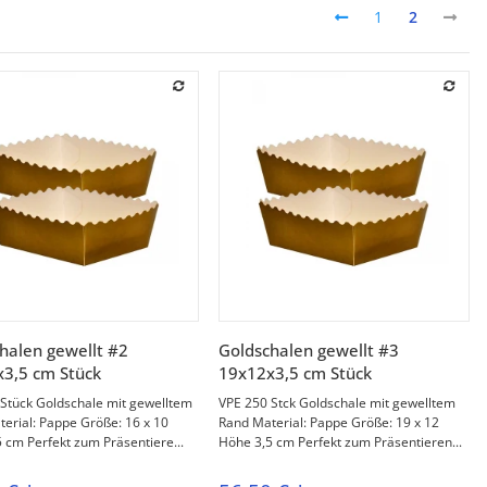
1
2
Vorschau
Vorschau
halen gewellt #2
Goldschalen gewellt #3
3,5 cm Stück
19x12x3,5 cm Stück
Stück Goldschale mit gewelltem
VPE 250 Stck Goldschale mit gewelltem
erial: Pappe Größe: 16 x 10
Rand Material: Pappe Größe: 19 x 12
 cm Perfekt zum Präsentiere...
Höhe 3,5 cm Perfekt zum Präsentieren...