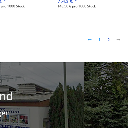
 €
*
7,43 €
*
 pro 1000 Stück
148,50 € pro 1000 Stück
1
2
and
gen