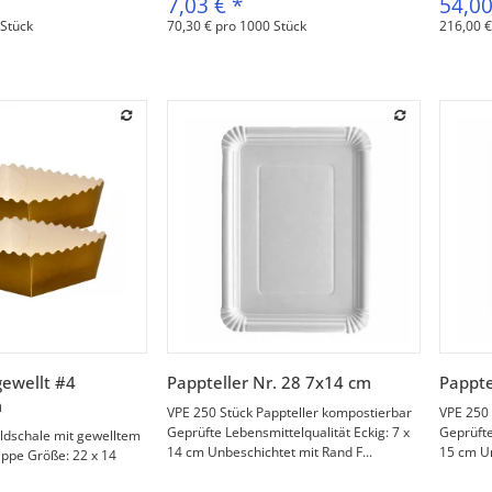
7,03 €
*
54,0
 Stück
70,30 € pro 1000 Stück
216,00 €
orschau
Vorschau
gewellt #4
Pappteller Nr. 28 7x14 cm
Pappte
m
VPE 250 Stück Pappteller kompostierbar
VPE 250 
Geprüfte Lebensmittelqualität Eckig: 7 x
Geprüfte
ldschale mit gewelltem
14 cm Unbeschichtet mit Rand F...
15 cm Un
appe Größe: 22 x 14