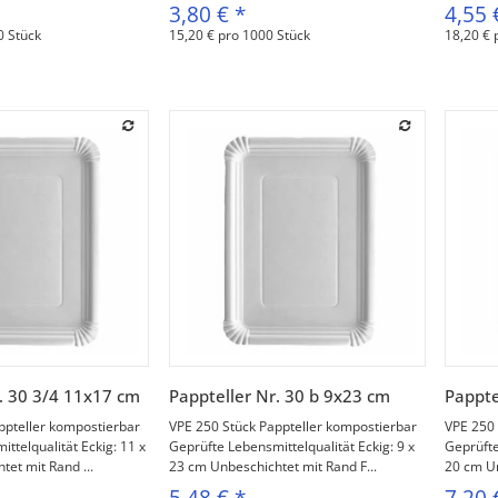
3,80 €
*
4,55
0 Stück
15,20 € pro 1000 Stück
18,20 € 
orschau
Vorschau
. 30 3/4 11x17 cm
Pappteller Nr. 30 b 9x23 cm
Pappte
ppteller kompostierbar
VPE 250 Stück Pappteller kompostierbar
VPE 250 
ttelqualität Eckig: 11 x
Geprüfte Lebensmittelqualität Eckig: 9 x
Geprüfte
et mit Rand ...
23 cm Unbeschichtet mit Rand F...
20 cm Un
5,48 €
*
7,20