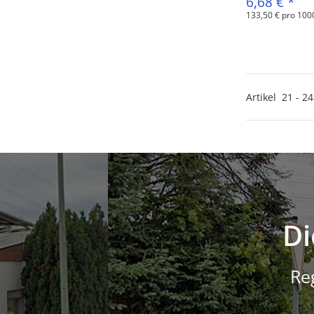
6,68 €
*
133,50 € pro 100
Artikel
21
-
24
Di
Re