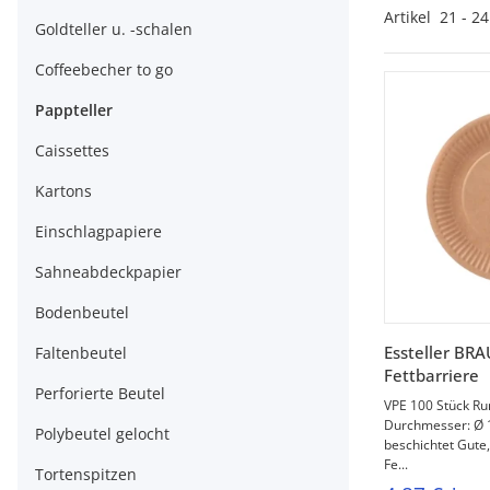
Artikel
21
-
24
Goldteller u. -schalen
Coffeebecher to go
Pappteller
Caissettes
Kartons
Einschlagpapiere
Sahneabdeckpapier
Bodenbeutel
V
Essteller BR
Faltenbeutel
Fettbarriere
Perforierte Beutel
VPE 100 Stück Run
Durchmesser: Ø 
Polybeutel gelocht
beschichtet Gute,
Fe...
Tortenspitzen