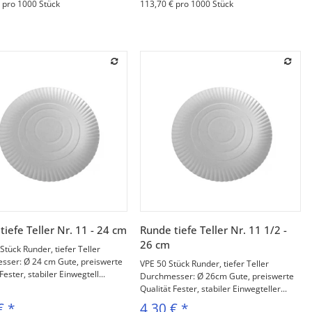
 pro 1000 Stück
113,70 € pro 1000 Stück
Vorschau
Vorschau
tiefe Teller Nr. 11 - 24 cm
Runde tiefe Teller Nr. 11 1/2 -
26 cm
Stück Runder, tiefer Teller
sser: Ø 24 cm Gute, preiswerte
VPE 50 Stück Runder, tiefer Teller
Fester, stabiler Einwegtell...
Durchmesser: Ø 26cm Gute, preiswerte
Qualität Fester, stabiler Einwegteller...
 €
*
4,30 €
*