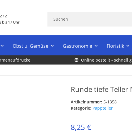
2 12
 bis 17 Uhr
Obst u. Gemüse
Gastronomie
Floristik
Firmenaufdrucke
Online bestellt - schnell g
Runde tiefe Teller 
Artikelnummer:
S-1358
Kategorie:
Pappteller
8,25 €