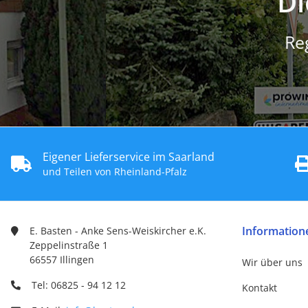
Di
Re
Eigener Lieferservice im Saarland
und Teilen von Rheinland-Pfalz
Information
E. Basten - Anke Sens-Weiskircher e.K.
Zeppelinstraße 1
66557 Illingen
Wir über uns
Tel: 06825 - 94 12 12
Kontakt