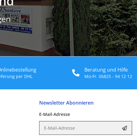
and
gen
Onlinebestellung
Beratung und Hilfe
ieferung per DHL
Mo-Fr. 06825 - 94 12 12
Newsletter Abonnieren
E-Mail-Adresse
E-Mail-Adresse
Abon