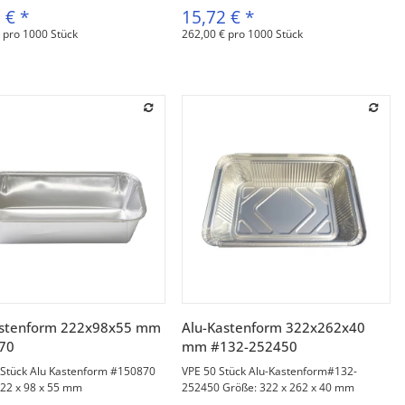
5 €
*
15,72 €
*
 pro 1000 Stück
262,00 € pro 1000 Stück
Vorschau
Vorschau
astenform 222x98x55 mm
Alu-Kastenform 322x262x40
70
mm #132-252450
 Stück Alu Kastenform #150870
VPE 50 Stück Alu-Kastenform#132-
222 x 98 x 55 mm
252450 Größe: 322 x 262 x 40 mm