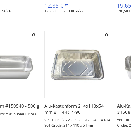
12,85 €
*
19,6
0 Stück
128,50 € pro 1000 Stück
196,50 €
orschau
Vorschau
rm #150540 - 500 g
Alu-Kastenform 214x110x54
Alu-K
mm #114-R14-901
#1508
uform #150540 Für 500
VPE 100 Stück Alu-Kastenform #114-R14-
VPE 100
901 Größe: 214 x 110 x 54 mm
Größe: 