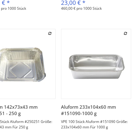
7 €
*
23,00 €
*
 pro 1000 Stück
460,00 € pro 1000 Stück
Vorschau
Vorschau
rm 142x73x43 mm
Aluform 233x104x60 mm
1 - 250 g
#151090-1000 g
 Stück Aluform #250251 Größe:
VPE 100 Stück Aluform #151090 Größe:
43 mm Für 250 g
233x104x60 mm Für 1000 g