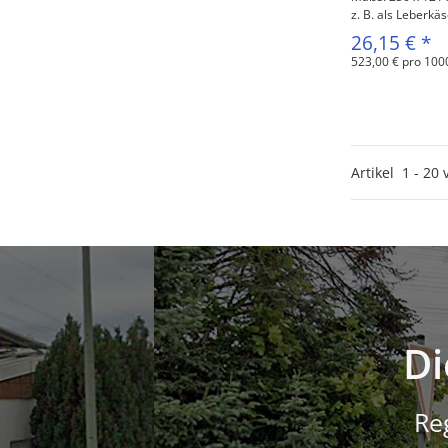
z. B. als Leberkäs
26,15 €
*
523,00 € pro 100
Artikel
1
-
20
Di
Re