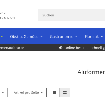
2 12
 bis 17 Uhr
Obst u. Gemüse
Gastronomie
Floristik
Firmenaufdrucke
Online bestellt - schnell g
Aluforme
Artikel pro Seite