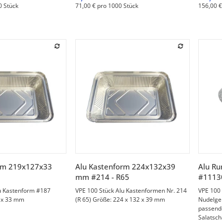
0 Stück
71,00 € pro 1000 Stück
156,00 €
orschau
Vorschau
rm 219x127x33
Alu Kastenform 224x132x39
Alu R
mm #214 - R65
#1113
u Kastenform #187
VPE 100 Stück Alu Kastenformen Nr. 214
VPE 100 
7 x 33 mm
(R 65) Größe: 224 x 132 x 39 mm
Nudelger
passende
Salatscha