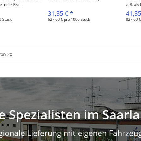
e- oder Bra...
z. B. als
31,35 €
*
41,3
0 Stück
627,00 € pro 1000 Stück
827,00 €
von
20
e Spezialisten im Saarl
gionale Lieferung mit eigenen Fahrzeu