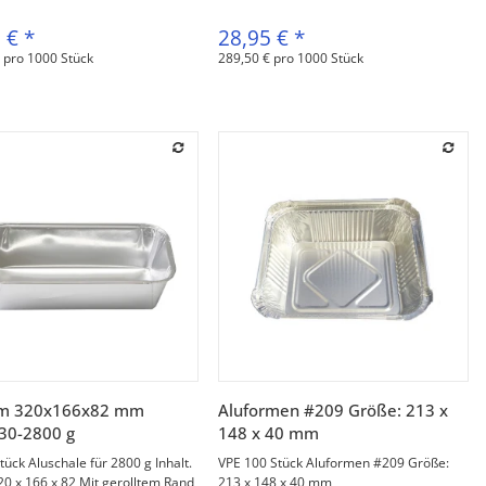
9 €
*
28,95 €
*
 pro 1000 Stück
289,50 € pro 1000 Stück
Vorschau
Vorschau
rm 320x166x82 mm
Aluformen #209 Größe: 213 x
30-2800 g
148 x 40 mm
tück Aluschale für 2800 g Inhalt.
VPE 100 Stück Aluformen #209 Größe:
0 x 166 x 82 Mit gerolltem Rand
213 x 148 x 40 mm