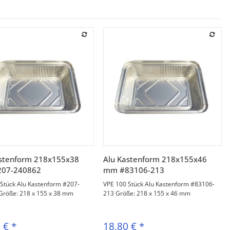
Vorschau
Vorschau
astenform 218x155x38
Alu Kastenform 218x155x46
07-240862
mm #83106-213
 Stück Alu Kastenform #207-
VPE 100 Stück Alu Kastenform #83106-
Größe: 218 x 155 x 38 mm
213 Größe: 218 x 155 x 46 mm
0 €
*
18,80 €
*