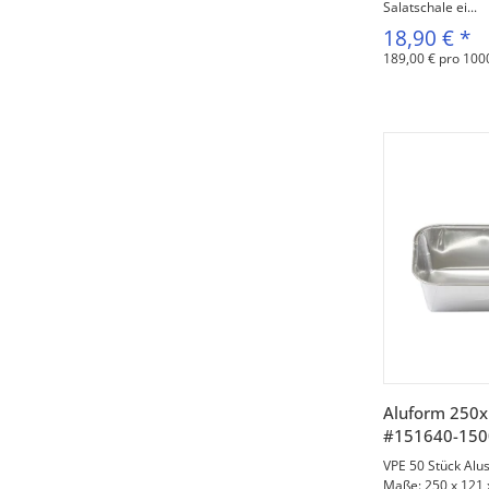
Salatschale ei...
18,90 €
*
189,00 € pro 100
V
Aluform 250
#151640-150
VPE 50 Stück Alus
Maße: 250 x 121 