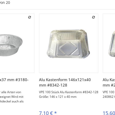
von
20
orschau
Vorschau
4x37 mm #3180-
Alu Kastenform 146x121x40
Alu K
mm #8342-128
mm #2
 alle Arten von
VPE 100 Stück Alu Kastenform #8342-128
VPE 100
eeignet Wird mit
Größe: 146 x 121 x 40 mm
240862 
kdeckel auch als
7,10 €
*
15,6