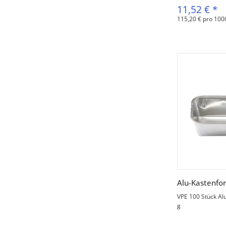
11,52 €
*
115,20 € pro 100
V
Alu-Kastenfo
VPE 100 Stück Al
g