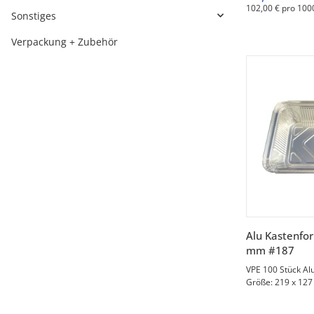
102,00 € pro 100
Sonstiges
Verpackung + Zubehör
V
Alu Kastenfo
mm #187
VPE 100 Stück Al
Größe: 219 x 12