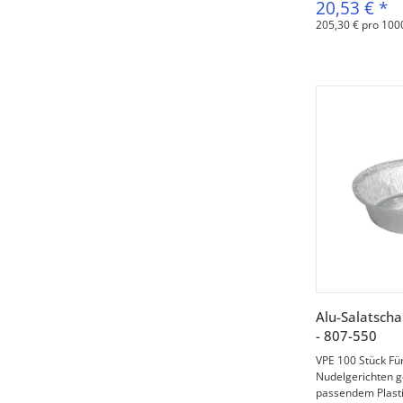
20,53 €
*
205,30 € pro 100
V
Alu-Salatsch
- 807-550
VPE 100 Stück Für
Nudelgerichten g
passendem Plasti