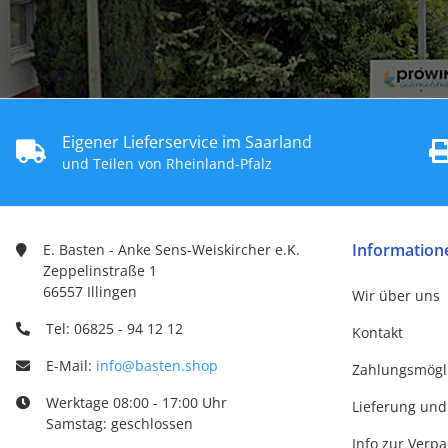
Eigener Lieferservice im Saarland
und Teilen von Rheinland-Pfalz
Information
E. Basten - Anke Sens-Weiskircher e.K.
Zeppelinstraße 1
66557 Illingen
Wir über uns
Tel: 06825 - 94 12 12
Kontakt
E-Mail:
info@basten.shop
Zahlungsmögl
Werktage 08:00 - 17:00 Uhr
Lieferung und
Samstag: geschlossen
Info zur Verp