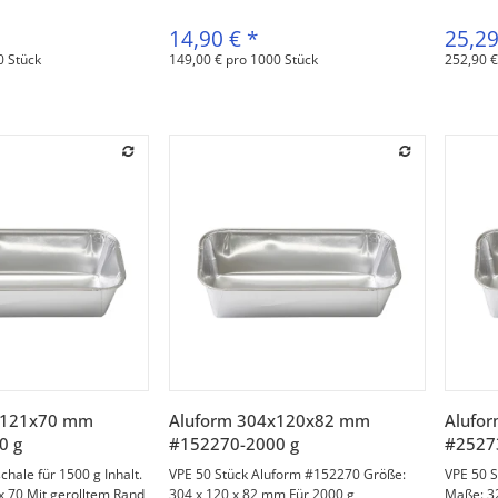
14,90 €
*
25,2
0 Stück
149,00 € pro 1000 Stück
252,90 €
orschau
Vorschau
x121x70 mm
Aluform 304x120x82 mm
Alufo
0 g
#152270-2000 g
#2527
chale für 1500 g Inhalt.
VPE 50 Stück Aluform #152270 Größe:
VPE 50 S
x 70 Mit gerolltem Rand
304 x 120 x 82 mm Für 2000 g
Maße: 32