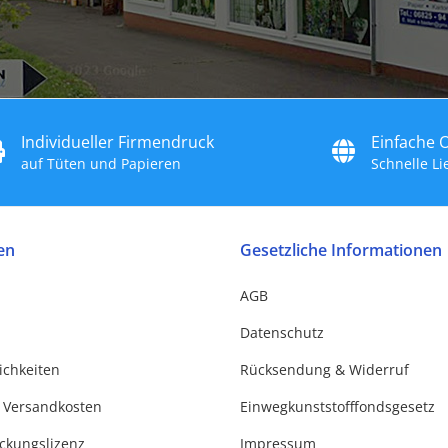
Individueller Firmendruck
Einfache 
auf Tüten und Papieren
Schnelle L
en
Gesetzliche Informationen
AGB
Datenschutz
ichkeiten
Rücksendung & Widerruf
 Versandkosten
Einwegkunststofffondsgesetz
ackungslizenz
Impressum