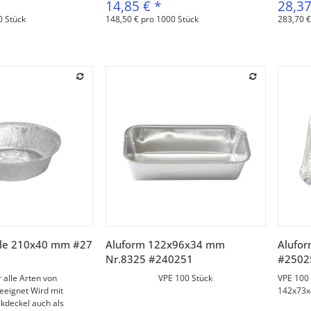
14,85 €
*
28,3
0 Stück
148,50 € pro 1000 Stück
283,70 €
orschau
Vorschau
ale 210x40 mm #27
Aluform 122x96x34 mm
Alufo
Nr.8325 #240251
#25025
 alle Arten von
VPE 100 Stück
VPE 100
eeignet Wird mit
142x73x
kdeckel auch als