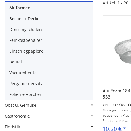
Artikel
1
-
20
Aluformen
Becher + Deckel
Dressingschalen
Feinkostbehälter
Einschlagpapiere
Beutel
Vacuumbeutel
Pergamentersatz
V
Alu Form 18
Folien + Abroller
533
Obst u. Gemüse
VPE 100 Stück Für
Nudelgerichten g
passendem Plasti
Gastronomie
Salatschale ei...
Floristik
10,20 €
*