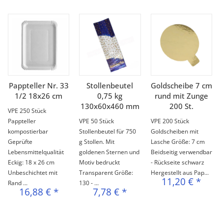
Pappteller Nr. 33
Stollenbeutel
Goldscheibe 7 cm
1/2 18x26 cm
0,75 kg
rund mit Zunge
130x60x460 mm
200 St.
VPE 250 Stück
Pappteller
VPE 50 Stück
VPE 200 Stück
kompostierbar
Stollenbeutel für 750
Goldscheiben mit
Geprüfte
g Stollen. Mit
Lasche Größe: 7 cm
Lebensmittelqualität
goldenen Sternen und
Beidseitig verwendbar
Eckig: 18 x 26 cm
Motiv bedruckt
- Rückseite schwarz
Unbeschichtet mit
Transparent Größe:
Hergestellt aus Pap...
11,20 €
*
Rand ...
130 - ...
16,88 €
*
7,78 €
*