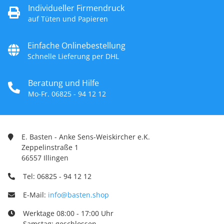
Individueller Firmendruck
auf Tüten und Papieren
Einfache Onlinebestellung
Schnelle Lieferung per DHL
Beratung und Hilfe
Mo-Fr. 06825 - 94 12 12
E. Basten - Anke Sens-Weiskircher e.K.
Zeppelinstraße 1
66557 Illingen
Tel: 06825 - 94 12 12
E-Mail:
info@basten.shop
Werktage 08:00 - 17:00 Uhr
Samstag: geschlossen