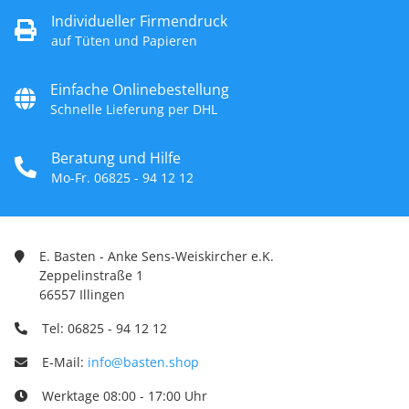
Individueller Firmendruck
auf Tüten und Papieren
Einfache Onlinebestellung
Schnelle Lieferung per DHL
Beratung und Hilfe
Mo-Fr. 06825 - 94 12 12
E. Basten - Anke Sens-Weiskircher e.K.
Zeppelinstraße 1
66557 Illingen
Tel: 06825 - 94 12 12
E-Mail:
info@basten.shop
Werktage 08:00 - 17:00 Uhr