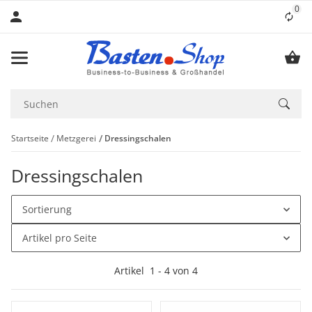
0
Lis
Startseite
Metzgerei
Dressingschalen
Dressingschalen
Sortierung
Artikel pro Seite
Artikel
1
-
4
von
4