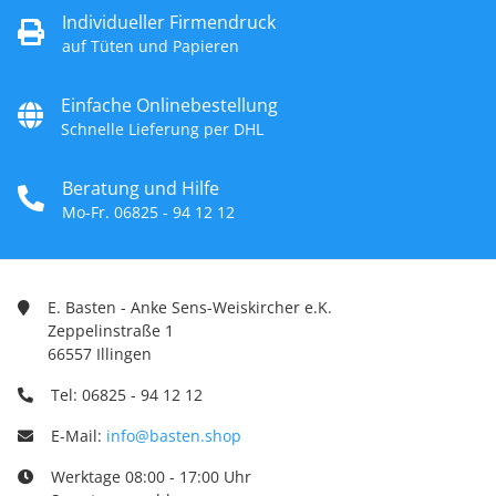
Individueller Firmendruck
auf Tüten und Papieren
Einfache Onlinebestellung
Schnelle Lieferung per DHL
Beratung und Hilfe
Mo-Fr. 06825 - 94 12 12
E. Basten - Anke Sens-Weiskircher e.K.
Zeppelinstraße 1
66557 Illingen
Tel: 06825 - 94 12 12
E-Mail:
info@basten.shop
Werktage 08:00 - 17:00 Uhr