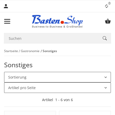
0
Lis
Startseite
Gastronomie
Sonstiges
Sonstiges
Sortierung
Artikel pro Seite
Artikel
1
-
6
von
6