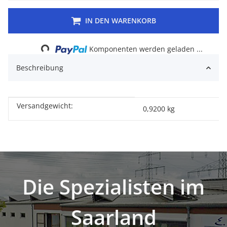
IN DEN WARENKORB
Loading...
Komponenten werden geladen ...
Beschreibung
Versandgewicht:
Produkteigenschaft
Wert
0,9200 kg
Die Spezialisten im
Saarland