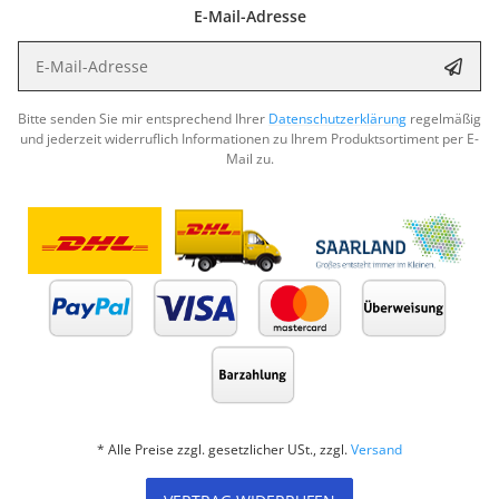
E-Mail-Adresse
E-Mail-Adresse
Abon
Bitte senden Sie mir entsprechend Ihrer
Datenschutzerklärung
regelmäßig
und jederzeit widerruflich Informationen zu Ihrem Produktsortiment per E-
Mail zu.
* Alle Preise zzgl. gesetzlicher USt., zzgl.
Versand