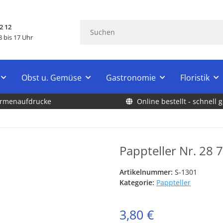
2 12
 bis 17 Uhr
Obst u. Gemüse
Gastronomie
Floristik
Firmenaufdrucke
Online bestellt - schnell g
Pappteller Nr. 28
Artikelnummer:
S-1301
Kategorie:
Pappteller
3,80 €