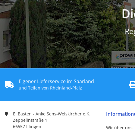
Di
Re
Eigener Lieferservice im Saarland
und Teilen von Rheinland-Pfalz
Information
E. Basten - Anke Sens-Weiskircher e.K.
Zeppelinstraße 1
66557 Illingen
Wir über uns