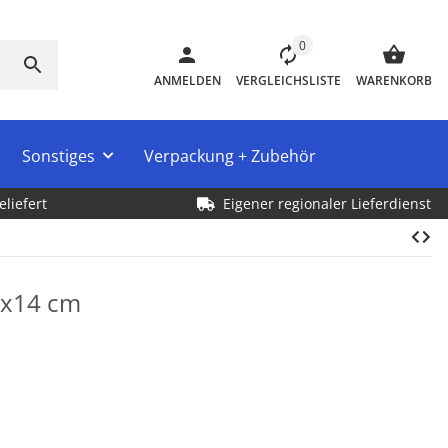
0
ANMELDEN
VERGLEICHSLISTE
WARENKORB
Sonstiges
Verpackung + Zubehör
eliefert
Eigener regionaler Lieferdienst
 7x14 cm