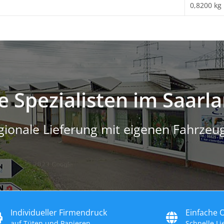
0,8200 kg
e Spezialisten im Saarl
gionale Lieferung mit eigenen Fahrzeu
Individueller Firmendruck
Einfache 
auf Tüten und Papieren
Schnelle L