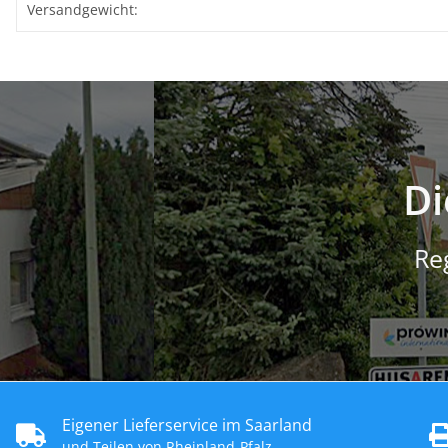
Produkteigenschaft
Wert
Versandgewicht:
Di
Re
Eigener Lieferservice im Saarland
und Teilen von Rheinland-Pfalz