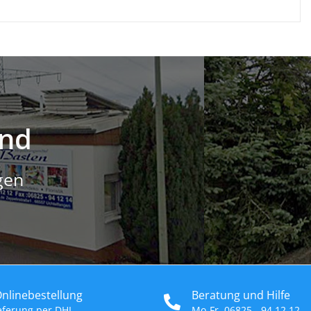
and
gen
Onlinebestellung
Beratung und Hilfe
ieferung per DHL
Mo-Fr. 06825 - 94 12 12