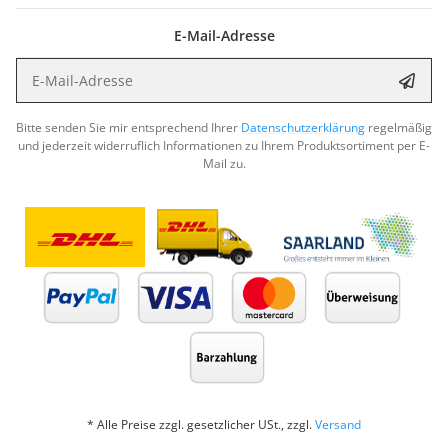
E-Mail-Adresse
E-Mail-Adresse
Abon
Bitte senden Sie mir entsprechend Ihrer
Datenschutzerklärung
regelmäßig
und jederzeit widerruflich Informationen zu Ihrem Produktsortiment per E-
Mail zu.
* Alle Preise zzgl. gesetzlicher USt., zzgl.
Versand