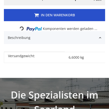
IN DEN WARENKORB
Loading...
Komponenten werden geladen ...
Beschreibung
Versandgewicht:
Produkteigenschaft
Wert
6,6000 kg
Die Spezialisten im