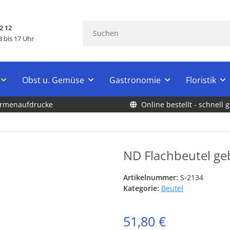
2 12
 bis 17 Uhr
Obst u. Gemüse
Gastronomie
Floristik
Firmenaufdrucke
Online bestellt - schnell g
ND Flachbeutel g
Artikelnummer:
S-2134
Kategorie:
Beutel
51,80 €