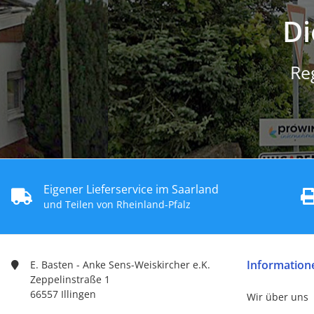
Di
Re
Eigener Lieferservice im Saarland
und Teilen von Rheinland-Pfalz
Information
E. Basten - Anke Sens-Weiskircher e.K.
Zeppelinstraße 1
66557 Illingen
Wir über uns