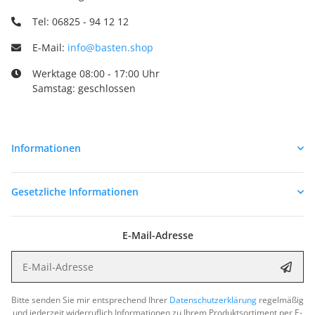
Tel: 06825 - 94 12 12
E-Mail:
info@basten.shop
Werktage 08:00 - 17:00 Uhr
Samstag: geschlossen
Informationen
Gesetzliche Informationen
E-Mail-Adresse
E-Mail-Adresse
Abon
Bitte senden Sie mir entsprechend Ihrer
Datenschutzerklärung
regelmäßig
und jederzeit widerruflich Informationen zu Ihrem Produktsortiment per E-