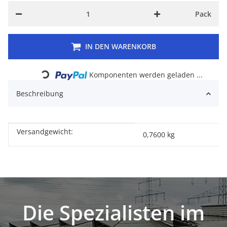
Pack
IN DEN WARENKORB
Loading...
Komponenten werden geladen ...
Beschreibung
Versandgewicht:
Produkteigenschaft
Wert
0,7600 kg
Die Spezialisten im