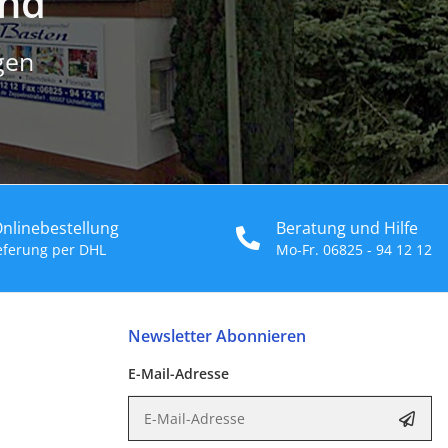
and
gen
Onlinebestellung
Beratung und Hilfe
ieferung per DHL
Mo-Fr. 06825 - 94 12 12
Newsletter Abonnieren
E-Mail-Adresse
E-Mail-Adresse
Abon