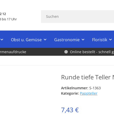
2 12
 bis 17 Uhr
Obst u. Gemüse
Gastronomie
Floristik
Firmenaufdrucke
Online bestellt - schnell g
Runde tiefe Teller 
Artikelnummer:
S-1363
Kategorie:
Pappteller
7,43 €