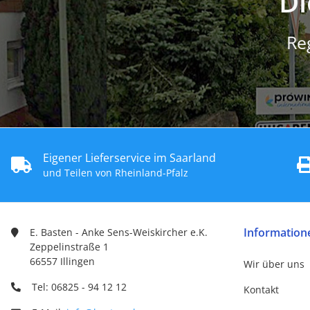
Di
Re
Eigener Lieferservice im Saarland
und Teilen von Rheinland-Pfalz
Information
E. Basten - Anke Sens-Weiskircher e.K.
Zeppelinstraße 1
66557 Illingen
Wir über uns
Tel: 06825 - 94 12 12
Kontakt