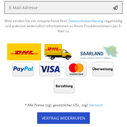
E-Mail-Adresse
Abon
Bitte senden Sie mir entsprechend Ihrer
Datenschutzerklärung
regelmäßig
und jederzeit widerruflich Informationen zu Ihrem Produktsortiment per E-
Mail zu.
* Alle Preise zzgl. gesetzlicher USt., zzgl.
Versand
VERTRAG WIDERRUFEN