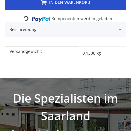
IN DEN WARENKORB
Loading...
Komponenten werden geladen ...
Beschreibung
Versandgewicht:
Produkteigenschaft
Wert
0,1300 kg
Die Spezialisten im
Saarland