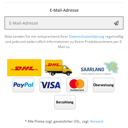
E-Mail-Adresse
E-Mail-Adresse
Abon
Bitte senden Sie mir entsprechend Ihrer
Datenschutzerklärung
regelmäßig
und jederzeit widerruflich Informationen zu Ihrem Produktsortiment per E-
Mail zu.
* Alle Preise zzgl. gesetzlicher USt., zzgl.
Versand