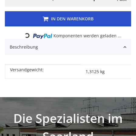
IN DEN WARENKORB
Loading...
Komponenten werden geladen ...
Beschreibung
Versandgewicht:
Produkteigenschaft
Wert
1,3125 kg
Die Spezialisten im