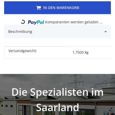
IN DEN WARENKORB
Loading...
Komponenten werden geladen ...
Beschreibung
Versandgewicht:
Produkteigenschaft
Wert
1,7500 kg
Die Spezialisten im
Saarland