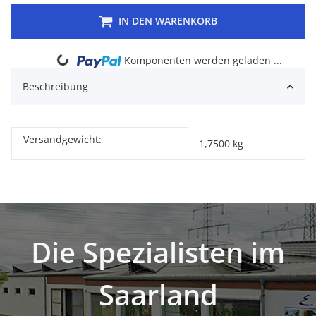
IN DEN WARENKORB
Komponenten werden geladen ...
Loading...
Beschreibung
Versandgewicht:
Produkteigenschaft
Wert
1,7500 kg
Die Spezialisten im
Saarland