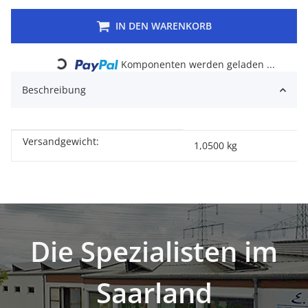
IN DEN WARENKORB
Loading...
Komponenten werden geladen ...
Beschreibung
Versandgewicht:
Produkteigenschaft
Wert
1,0500 kg
Die Spezialisten im
Saarland