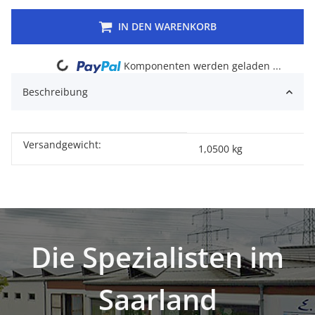
IN DEN WARENKORB
Loading...
Komponenten werden geladen ...
Beschreibung
Versandgewicht:
Produkteigenschaft
Wert
1,0500 kg
Die Spezialisten im
Saarland