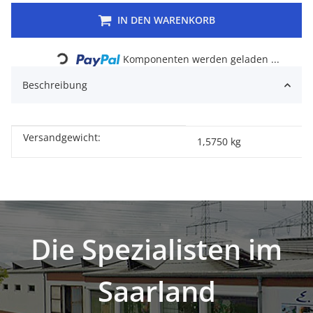
IN DEN WARENKORB
Loading...
Komponenten werden geladen ...
Beschreibung
Versandgewicht:
Produkteigenschaft
Wert
1,5750 kg
Die Spezialisten im
Saarland