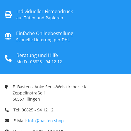
Individueller Firmendruck
auf Tüten und Papieren
Einfache Onlinebestellung
Schnelle Lieferung per DHL
Beratung und Hilfe
Mo-Fr. 06825 - 94 12 12
E. Basten - Anke Sens-Weiskircher e.K.
Zeppelinstraße 1
66557 Illingen
Tel: 06825 - 94 12 12
E-Mail:
info@basten.shop