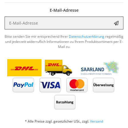
E-Mail-Adresse
E-Mail-Adresse
Abon
Bitte senden Sie mir entsprechend Ihrer
Datenschutzerklärung
regelmäßig
und jederzeit widerruflich Informationen zu Ihrem Produktsortiment per E-
Mail zu.
* Alle Preise zzgl. gesetzlicher USt., zzgl.
Versand