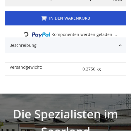
IN DEN WARENKORB
Loading...
Komponenten werden geladen ...
Beschreibung
Versandgewicht:
Produkteigenschaft
Wert
0,2750 kg
Die Spezialisten im