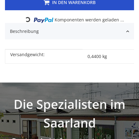
IN DEN WARENKORB
Loading...
Komponenten werden geladen ...
Beschreibung
Versandgewicht:
Produkteigenschaft
Wert
0,4400 kg
Die Spezialisten im
Saarland