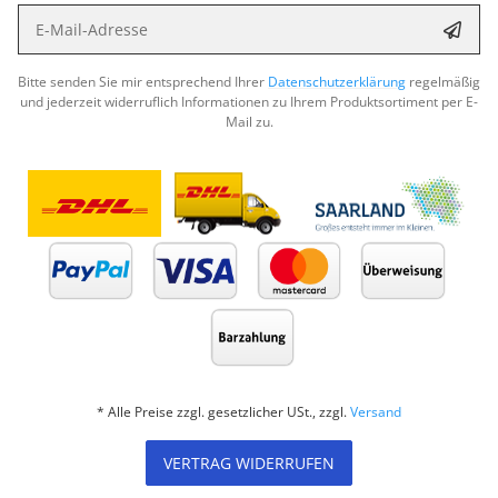
E-Mail-Adresse
Abon
Bitte senden Sie mir entsprechend Ihrer
Datenschutzerklärung
regelmäßig
und jederzeit widerruflich Informationen zu Ihrem Produktsortiment per E-
Mail zu.
* Alle Preise zzgl. gesetzlicher USt., zzgl.
Versand
VERTRAG WIDERRUFEN