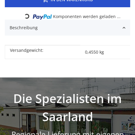
Loading...
Komponenten werden geladen ...
Beschreibung
Versandgewicht:
Produkteigenschaft
Wert
0,4550 kg
Die Spezialisten im
Saarland
Regionale Lieferung mit eigenen