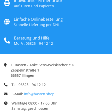
Individueller Firmendruck
auf Tüten und Papieren
Einfache Onlinebestellung
Schnelle Lieferung per DHL
Beratung und Hilfe
Mo-Fr. 06825 - 94 12 12
E. Basten - Anke Sens-Weiskircher e.K.
Zeppelinstraße 1
66557 Illingen
Tel: 06825 - 94 12 12
E-Mail:
info@basten.shop
Werktage 08:00 - 17:00 Uhr
Samstag: geschlossen