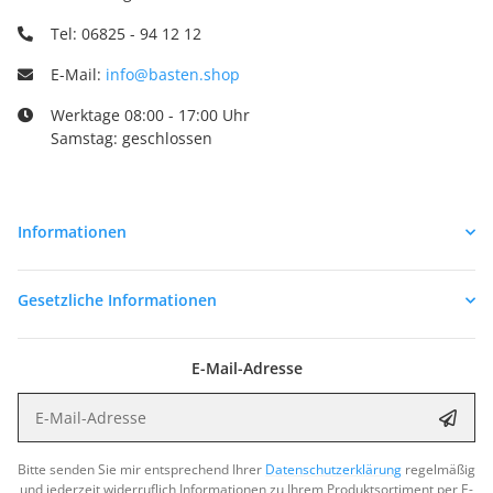
Tel: 06825 - 94 12 12
E-Mail:
info@basten.shop
Werktage 08:00 - 17:00 Uhr
Samstag: geschlossen
Informationen
Gesetzliche Informationen
E-Mail-Adresse
E-Mail-Adresse
Abon
Bitte senden Sie mir entsprechend Ihrer
Datenschutzerklärung
regelmäßig
und jederzeit widerruflich Informationen zu Ihrem Produktsortiment per E-