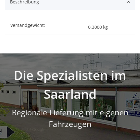
Beschreibung
Versandgewicht:
Produkteigenschaft
Wert
0,3000 kg
Die Spezialisten im
Saarland
Regionale Lieferung mit eigenen
Fahrzeugen