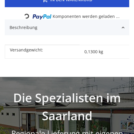
Loading...
Komponenten werden geladen ...
Beschreibung
Versandgewicht:
Produkteigenschaft
Wert
0,1300 kg
Die Spezialisten im
Saarland
Regionale Lieferung mit eigenen