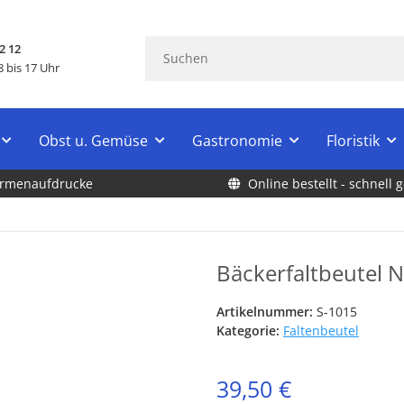
2 12
 bis 17 Uhr
Obst u. Gemüse
Gastronomie
Floristik
Firmenaufdrucke
Online bestellt - schnell g
Bäckerfaltbeutel 
Artikelnummer:
S-1015
Kategorie:
Faltenbeutel
39,50 €