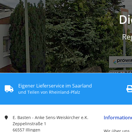
Di
Re
Eigener Lieferservice im Saarland
und Teilen von Rheinland-Pfalz
Information
E. Basten - Anke Sens-Weiskircher e.K.
Zeppelinstraße 1
66557 Illingen
Wir über uns