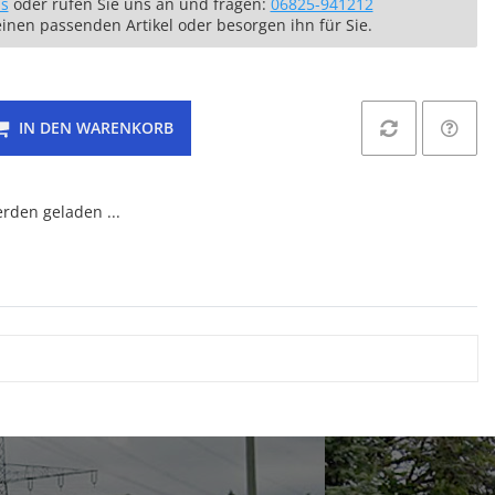
ns
oder rufen Sie uns an und fragen:
06825-941212
einen passenden Artikel oder besorgen ihn für Sie.
IN DEN WARENKORB
den geladen ...