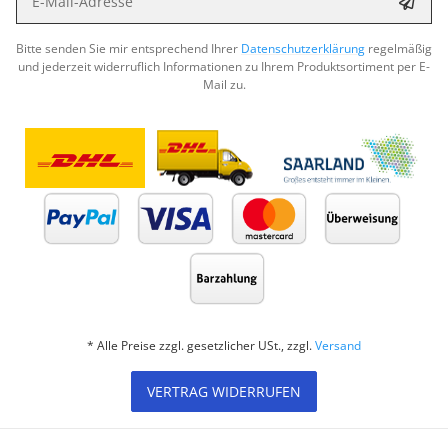
Abon
Bitte senden Sie mir entsprechend Ihrer
Datenschutzerklärung
regelmäßig
und jederzeit widerruflich Informationen zu Ihrem Produktsortiment per E-
Mail zu.
* Alle Preise zzgl. gesetzlicher USt., zzgl.
Versand
VERTRAG WIDERRUFEN