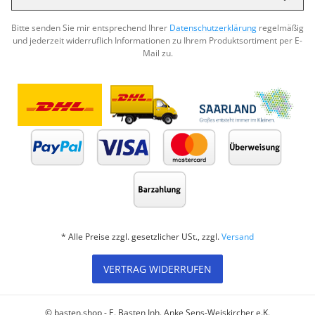
Abon
Bitte senden Sie mir entsprechend Ihrer
Datenschutzerklärung
regelmäßig
und jederzeit widerruflich Informationen zu Ihrem Produktsortiment per E-
Mail zu.
* Alle Preise zzgl. gesetzlicher USt., zzgl.
Versand
VERTRAG WIDERRUFEN
© basten.shop - E. Basten Inh. Anke Sens-Weiskircher e.K.